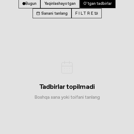
Bugun
Yaqinlashayotgan
O'tgan tadbirlar
Sanani tanlang
FILTRE
Tadbirlar topilmadi
Boshqa sana yoki toifani tanlang