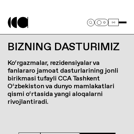
BIZNING DASTURIMIZ
Ko‘rgazmalar, rezidensiyalar va
fanlararo jamoat dasturlarining jonli
birikmasi tufayli CCA Tashkent
O‘zbekiston va dunyo mamlakatlari
qismi o‘rtasida yangi aloqalarni
rivojlantiradi.