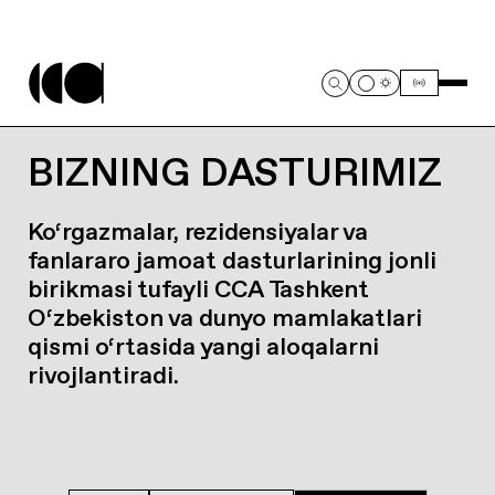
BIZNING DASTURIMIZ
Ko‘rgazmalar, rezidensiyalar va
fanlararo jamoat dasturlarining jonli
birikmasi tufayli CCA Tashkent
O‘zbekiston va dunyo mamlakatlari
qismi o‘rtasida yangi aloqalarni
rivojlantiradi.