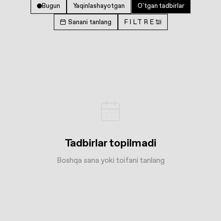
Bugun
Yaqinlashayotgan
O'tgan tadbirlar
Sanani tanlang
FILTRE
Tadbirlar topilmadi
Boshqa sana yoki toifani tanlang