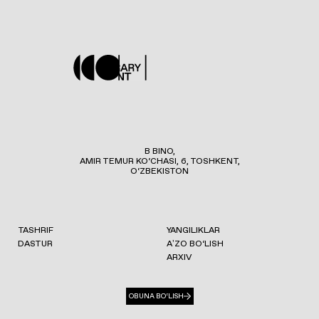
B BINO,
AMIR TEMUR KO‘CHASI, 6, TOSHKENT,
O‘ZBEKISTON
TASHRIF
YANGILIKLAR
DASTUR
AʼZO BO‘LISH
ARXIV
OBUNA BO‘LISH