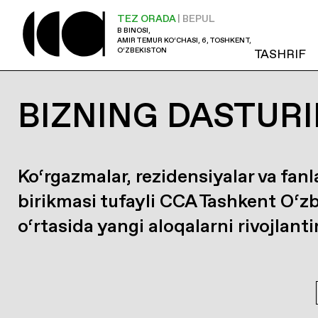
TEZ ORADA
| BEPUL
B BINOSI,
AMIR TEMUR KO‘CHASI, 6, TOSHKENT,
O‘ZBEKISTON
TASHRIF
BIZNING DASTURI
Ko‘rgazmalar, rezidensiyalar va fanl
birikmasi tufayli CCA Tashkent O‘z
o‘rtasida yangi aloqalarni rivojlanti