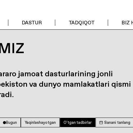
DASTUR
TADQIQOT
BIZ
MIZ
araro jamoat dasturlarining jonli
bekiston va dunyo mamlakatlari qismi
radi.
Bugun
Yaqinlashayotgan
O'tgan tadbirlar
Sanani tanlang