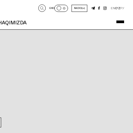
EN
O‘Z
РУ
EKO
RADIO
 HAQIMIZDA