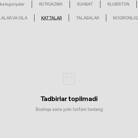
kategoriyalar
KO'RGAZMA
SUHBAT
KLUBISTON
ALAR VA OILA
KATTALAR
TALABALAR
NOGIRONLIG
Tadbirlar topilmadi
Boshqa sana yoki toifani tanlang