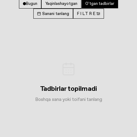
Bugun
Yaqinlashayotgan
O'tgan tadbirlar
Sanani tanlang
FILTRE
Tadbirlar topilmadi
Boshqa sana yoki toifani tanlang