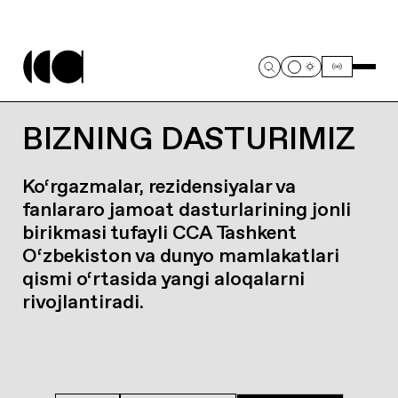
BIZNING DASTURIMIZ
Ko‘rgazmalar, rezidensiyalar va
fanlararo jamoat dasturlarining jonli
birikmasi tufayli CCA Tashkent
O‘zbekiston va dunyo mamlakatlari
qismi o‘rtasida yangi aloqalarni
rivojlantiradi.