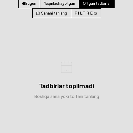
Bugun
Yaqinlashayotgan
O'tgan tadbirlar
Sanani tanlang
FILTRE
Tadbirlar topilmadi
Boshqa sana yoki toifani tanlang