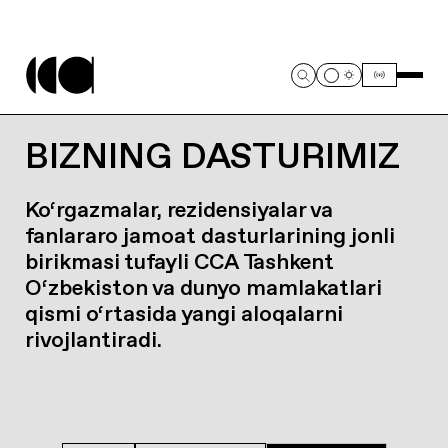
BIZNING DASTURIMIZ
Ko‘rgazmalar, rezidensiyalar va
fanlararo jamoat dasturlarining jonli
birikmasi tufayli CCA Tashkent
O‘zbekiston va dunyo mamlakatlari
qismi o‘rtasida yangi aloqalarni
rivojlantiradi.