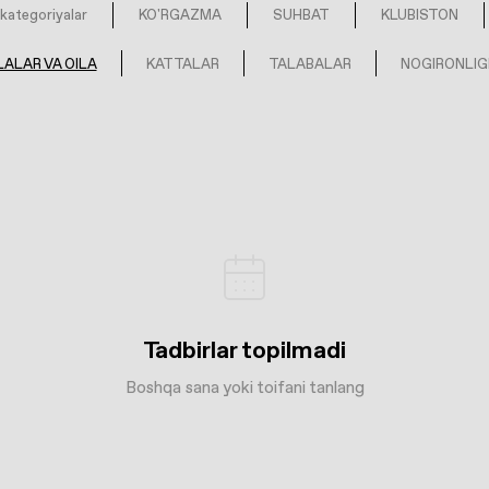
kategoriyalar
KO'RGAZMA
SUHBAT
KLUBISTON
ALAR VA OILA
KATTALAR
TALABALAR
NOGIRONLIG
Tadbirlar topilmadi
Boshqa sana yoki toifani tanlang