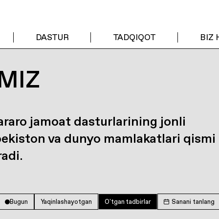
DASTUR
TADQIQOT
BIZ
MIZ
araro jamoat dasturlarining jonli
bekiston va dunyo mamlakatlari qismi
radi.
Bugun
Yaqinlashayotgan
O'tgan tadbirlar
Sanani tanlang