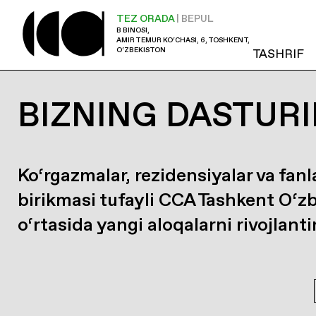
TEZ ORADA
| BEPUL
B BINOSI,
AMIR TEMUR KO‘CHASI, 6, TOSHKENT,
O‘ZBEKISTON
TASHRIF
BIZNING DASTURI
Ko‘rgazmalar, rezidensiyalar va fanl
birikmasi tufayli CCA Tashkent O‘z
o‘rtasida yangi aloqalarni rivojlanti