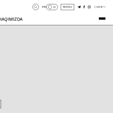
EN
O‘Z
РУ
EKO
RADIO
 HAQIMIZDA