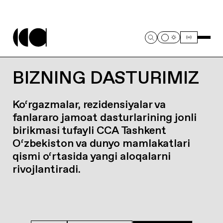
BIZNING DASTURIMIZ
Ko‘rgazmalar, rezidensiyalar va
fanlararo jamoat dasturlarining jonli
birikmasi tufayli CCA Tashkent
O‘zbekiston va dunyo mamlakatlari
qismi o‘rtasida yangi aloqalarni
rivojlantiradi.