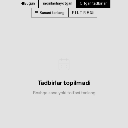
Bugun
Yaqinlashayotgan
O'tgan tadbirlar
Sanani tanlang
FILTRE
Tadbirlar topilmadi
Boshqa sana yoki toifani tanlang