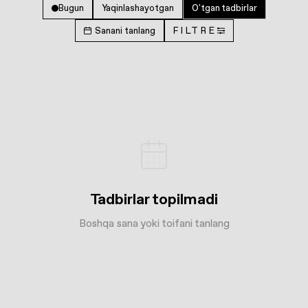
Bugun
Yaqinlashayotgan
O'tgan tadbirlar
Sanani tanlang
FILTRE
Tadbirlar topilmadi
Boshqa sana yoki toifani tanlang