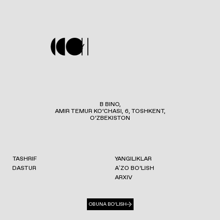
B BINO,
AMIR TEMUR KO‘CHASI, 6, TOSHKENT,
O‘ZBEKISTON
TASHRIF
YANGILIKLAR
DASTUR
AʼZO BO‘LISH
ARXIV
OBUNA BO‘LISH