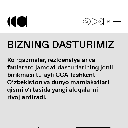
BIZNING DASTURIMIZ
Ko‘rgazmalar, rezidensiyalar va
fanlararo jamoat dasturlarining jonli
birikmasi tufayli CCA Tashkent
O‘zbekiston va dunyo mamlakatlari
qismi o‘rtasida yangi aloqalarni
rivojlantiradi.