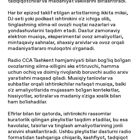
tadqiqotchilar va madaniyat vakillarini birlashtiradi.
Har bir epizod taklif etilgan artistlarning ikkita miksi,
DJ-seti yoki podkast ishtirokini o'z ichiga olib,
tinglashning xilma-xil ovozli nuqtai nazarlari va
yondashuvlarini taqdim etadi. Dastur zamonaviy
elektron musiqa, eksperimental ovoz amaliyotlari,
mintaqaviy sahnalar, shaxsiy arxivlar va ovoz orqali
madaniyatlararo muloqotni o'rganadi.
Radio CCA Tashkent hamjamiyati bilan bog'liq bo'lgan
ovozlarning xilma-xilligini aks ettiruvchi, hamma
uchun ochiq va doimiy rivojlanib boruvchi audio arxiv
yaratishni maqsad qiladi. Musiqiy tanlovlar va
suhbatlar orqali ishtirokchilar nafaqat musiqa, balki
o'z amaliyotlarida mujassam bo'lgan kontekstlar,
hissiyotlar, xotiralar va madaniy o'ziga xoslik bilan
ham bo'lishadilar.
Efirlar bilan bir qatorda, ishtirokchi rassomlar
kuratorlik qilingan pleylistlar taqdim etadilar, bu esa
havolalar, ta'sirlar va tinglash amaliyotlarining jonli
arxivini shakllantiradi. Ushbu pleylistlar dasturni radio
formatidan tashqariga chiqarib, kashfiyot, tadqiqot