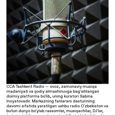
CCA Tashkent Radio — ovoz, zamonaviy musiqa
madaniyati va ijodiy almashinuvga bag'ishlangan
doimiy platforma bo'lib, uning kuratori Sabina
Inoyatovadir. Markazning fanlararo dasturining
davomi sifatida yaratilgan ushbu radio O'zbekiston va
butun dunyo bo'ylab rassomlar, musiqachilar, DJ'lar,