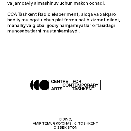
va jamoaviy almashinuv uchun makon ochadi.
CCA Tashkent Radio eksperiment, aloqa va xalqaro
badiiy muloqot uchun platforma bo'lib xizmat qiladi,
mahalliy va global ijodiy hamjamiyatlar o'rtasidagi
munosabatlarni mustahkamlaydi.
B BINO,
AMIR TEMUR KO‘CHASI, 6, TOSHKENT,
O‘ZBEKISTON