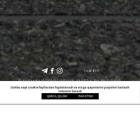
EN
O‘Z
РУ
DAVOMINI KO‘RISH UCHUN PASTGA AYLANTIRING
Ushbu sayt cookie fayllardan foydalanadi va sizga qaysilarini yoqishni tanlash
imkonini beradi
QABUL QILISH
RAD ETISH