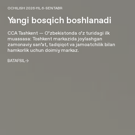
OCHILISH 2026-YIL 6-SENTABR
Yangi bosqich boshlanadi
CCA Tashkent — O‘zbekistonda o‘z turidagi ilk
muassasa: Toshkent markazida joylashgan
zamonaviy san’at, tadqiqot va jamoatchilik bilan
hamkorlik uchun doimiy markaz.
BATAFSIL