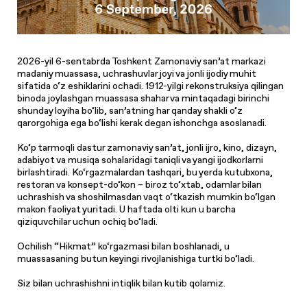
2026-yil 6-sentabrda Toshkent Zamonaviy san’at markazi
madaniy muassasa, uchrashuvlar joyi va jonli ijodiy muhit
sifatida o‘z eshiklarini ochadi. 1912-yilgi rekonstruksiya qilingan
binoda joylashgan muassasa shahar va mintaqadagi birinchi
shunday loyiha bo‘lib, san’atning har qanday shakli o‘z
qarorgohiga ega bo‘lishi kerak degan ishonchga asoslanadi.
Ko‘p tarmoqli dastur zamonaviy san’at, jonli ijro, kino, dizayn,
adabiyot va musiqa sohalaridagi taniqli va yangi ijodkorlarni
birlashtiradi. Ko‘rgazmalardan tashqari, bu yerda kutubxona,
restoran va konsept-do‘kon – biroz to‘xtab, odamlar bilan
uchrashish va shoshilmasdan vaqt o‘tkazish mumkin bo‘lgan
makon faoliyat yuritadi. U haftada olti kun u barcha
qiziquvchilar uchun ochiq bo‘ladi.
Ochilish “Hikmat” ko‘rgazmasi bilan boshlanadi, u
muassasaning butun keyingi rivojlanishiga turtki bo‘ladi.
Siz bilan uchrashishni intiqlik bilan kutib qolamiz.