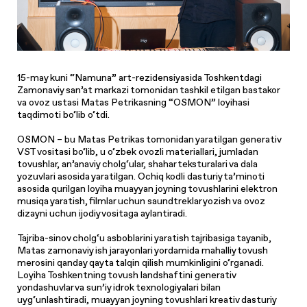
15-may kuni “Namuna” art-rezidensiyasida Toshkentdagi
Zamonaviy san’at markazi tomonidan tashkil etilgan bastakor
va ovoz ustasi Matas Petrikasning “OSMON” loyihasi
taqdimoti bo‘lib o‘tdi.
OSMON – bu Matas Petrikas tomonidan yaratilgan generativ
VST vositasi bo‘lib, u o‘zbek ovozli materiallari, jumladan
tovushlar, an’anaviy cholg‘ular, shahar teksturalari va dala
yozuvlari asosida yaratilgan. Ochiq kodli dasturiy ta’minoti
asosida qurilgan loyiha muayyan joyning tovushlarini elektron
musiqa yaratish, filmlar uchun saundtreklar yozish va ovoz
dizayni uchun ijodiy vositaga aylantiradi.
Tajriba-sinov cholg‘u asboblarini yaratish tajribasiga tayanib,
Matas zamonaviy ish jarayonlari yordamida mahalliy tovush
merosini qanday qayta talqin qilish mumkinligini o‘rganadi.
Loyiha Toshkentning tovush landshaftini generativ
yondashuvlar va sun’iy idrok texnologiyalari bilan
uyg‘unlashtiradi, muayyan joyning tovushlari kreativ dasturiy