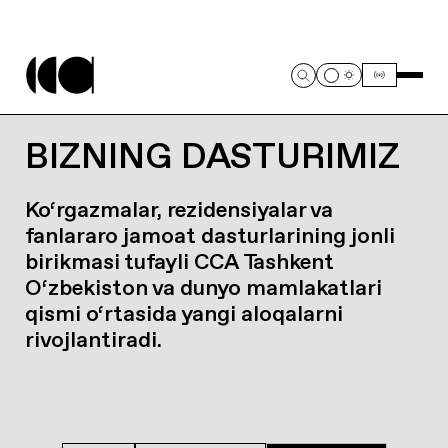
BIZNING DASTURIMIZ
Ko‘rgazmalar, rezidensiyalar va
fanlararo jamoat dasturlarining jonli
birikmasi tufayli CCA Tashkent
O‘zbekiston va dunyo mamlakatlari
qismi o‘rtasida yangi aloqalarni
rivojlantiradi.