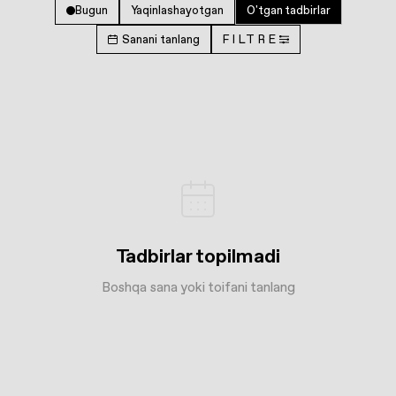
Bugun
Yaqinlashayotgan
O'tgan tadbirlar
Sanani tanlang
FILTRE
Tadbirlar topilmadi
Boshqa sana yoki toifani tanlang