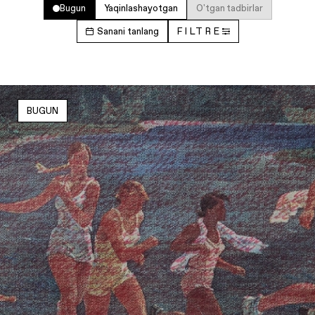
Bugun
Yaqinlashayotgan
O'tgan tadbirlar
Sanani tanlang
FILTRE
BUGUN