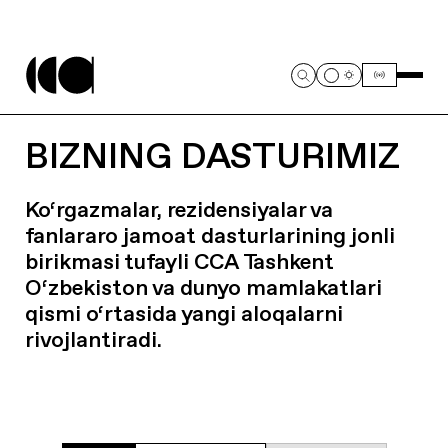
BIZNING DASTURIMIZ
Ko‘rgazmalar, rezidensiyalar va
fanlararo jamoat dasturlarining jonli
birikmasi tufayli CCA Tashkent
O‘zbekiston va dunyo mamlakatlari
qismi o‘rtasida yangi aloqalarni
rivojlantiradi.