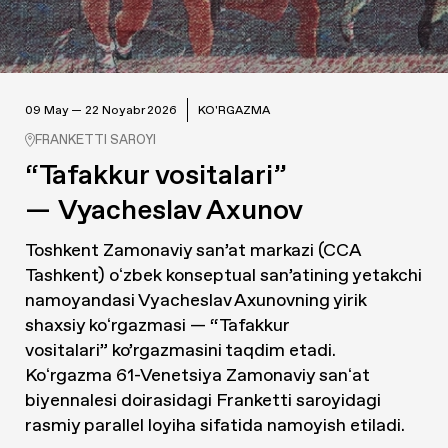
09 May — 22 Noyabr 2026
KO'RGAZMA
FRANKETTI SAROYI
“Tafakkur vositalari”
— Vyacheslav Axunov
Toshkent Zamonaviy san’at markazi (CCA
Tashkent) oʻzbek konseptual san’atining yetakchi
namoyandasi Vyacheslav Axunovning yirik
shaxsiy koʻrgazmasi —
“Tafakkur
vositalari”
ko’rgazmasini taqdim etadi.
Koʻrgazma 61-Venetsiya Zamonaviy sanʻat
biyennalesi doirasidagi Franketti saroyidagi
rasmiy parallel loyiha sifatida namoyish etiladi.