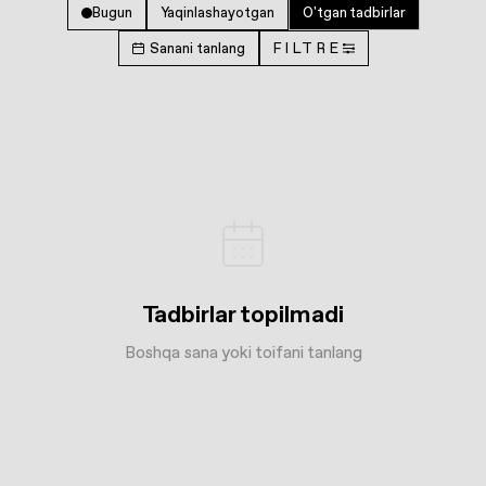
Bugun
Yaqinlashayotgan
O'tgan tadbirlar
Sanani tanlang
FILTRE
Tadbirlar topilmadi
Boshqa sana yoki toifani tanlang