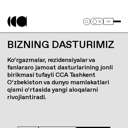
BIZNING DASTURIMIZ
Ko‘rgazmalar, rezidensiyalar va
fanlararo jamoat dasturlarining jonli
birikmasi tufayli CCA Tashkent
O‘zbekiston va dunyo mamlakatlari
qismi o‘rtasida yangi aloqalarni
rivojlantiradi.