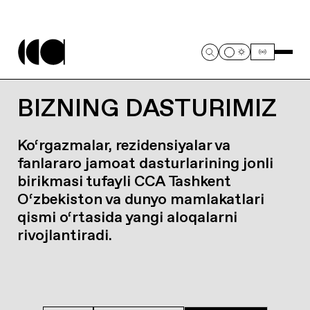
BIZNING DASTURIMIZ
Ko‘rgazmalar, rezidensiyalar va
fanlararo jamoat dasturlarining jonli
birikmasi tufayli CCA Tashkent
O‘zbekiston va dunyo mamlakatlari
qismi o‘rtasida yangi aloqalarni
rivojlantiradi.