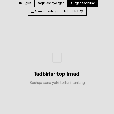
Bugun
Yaqinlashayotgan
O'tgan tadbirlar
Sanani tanlang
FILTRE
Tadbirlar topilmadi
Boshqa sana yoki toifani tanlang