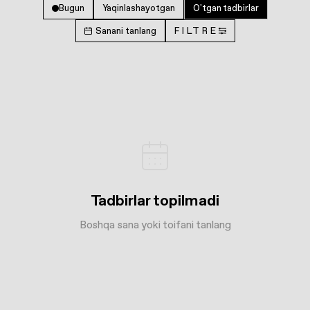
Bugun
Yaqinlashayotgan
O'tgan tadbirlar
Sanani tanlang
FILTRE
Tadbirlar topilmadi
Boshqa sana yoki toifani tanlang