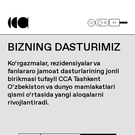
BIZNING DASTURIMIZ
Ko‘rgazmalar, rezidensiyalar va
fanlararo jamoat dasturlarining jonli
birikmasi tufayli CCA Tashkent
O‘zbekiston va dunyo mamlakatlari
qismi o‘rtasida yangi aloqalarni
rivojlantiradi.