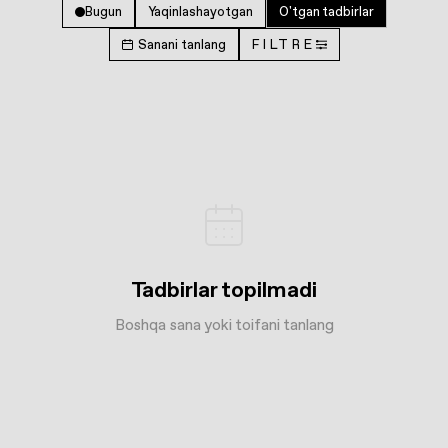
Bugun
Yaqinlashayotgan
O'tgan tadbirlar
Sanani tanlang
FILTRE
Tadbirlar topilmadi
Boshqa sana yoki toifani tanlang