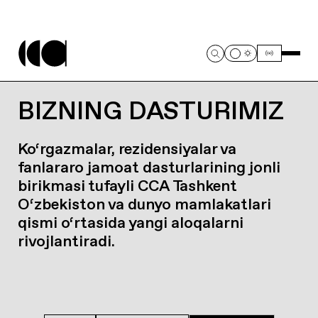
BIZNING DASTURIMIZ
Ko‘rgazmalar, rezidensiyalar va
fanlararo jamoat dasturlarining jonli
birikmasi tufayli CCA Tashkent
O‘zbekiston va dunyo mamlakatlari
qismi o‘rtasida yangi aloqalarni
rivojlantiradi.