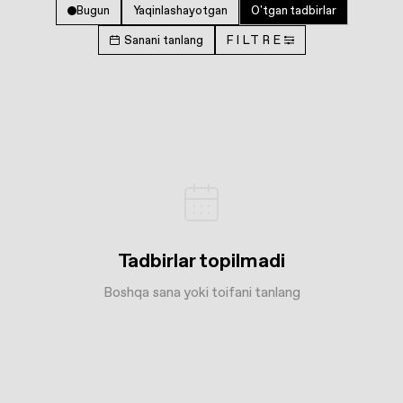
Bugun
Yaqinlashayotgan
O'tgan tadbirlar
Sanani tanlang
FILTRE
Tadbirlar topilmadi
Boshqa sana yoki toifani tanlang