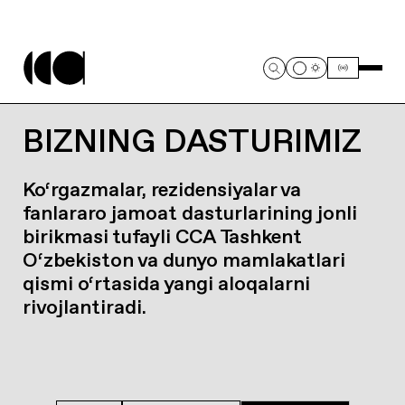
BIZNING DASTURIMIZ
Ko‘rgazmalar, rezidensiyalar va
fanlararo jamoat dasturlarining jonli
birikmasi tufayli CCA Tashkent
O‘zbekiston va dunyo mamlakatlari
qismi o‘rtasida yangi aloqalarni
rivojlantiradi.