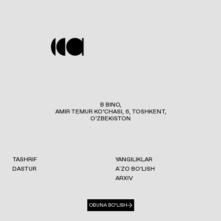
B BINO,
AMIR TEMUR KO‘CHASI, 6, TOSHKENT,
O‘ZBEKISTON
TASHRIF
YANGILIKLAR
DASTUR
AʼZO BO‘LISH
ARXIV
OBUNA BO‘LISH