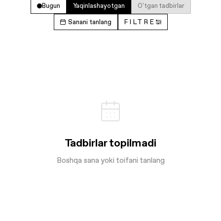
Bugun
Yaqinlashayotgan
O'tgan tadbirlar
Sanani tanlang
FILTRE
Tadbirlar topilmadi
Boshqa sana yoki toifani tanlang