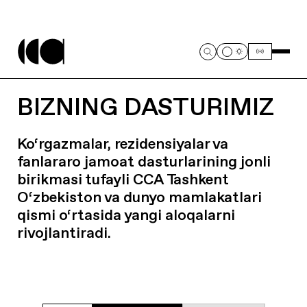
BIZNING DASTURIMIZ
Ko‘rgazmalar, rezidensiyalar va
fanlararo jamoat dasturlarining jonli
birikmasi tufayli CCA Tashkent
O‘zbekiston va dunyo mamlakatlari
qismi o‘rtasida yangi aloqalarni
rivojlantiradi.