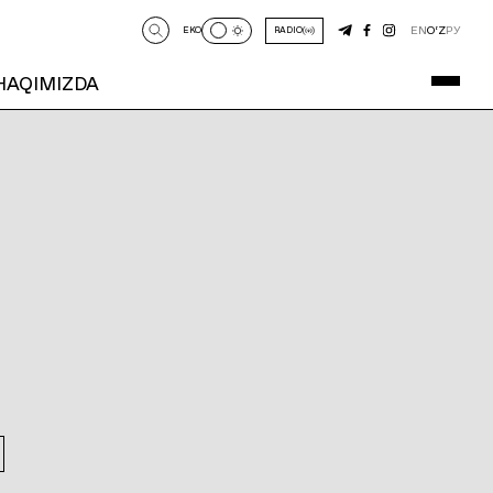
EN
O‘Z
РУ
EKO
RADIO
 HAQIMIZDA