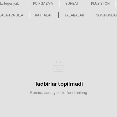
kategoriyalar
KO'RGAZMA
SUHBAT
KLUBISTON
ALAR VA OILA
KATTALAR
TALABALAR
NOGIRONLIG
Tadbirlar topilmadi
Boshqa sana yoki toifani tanlang