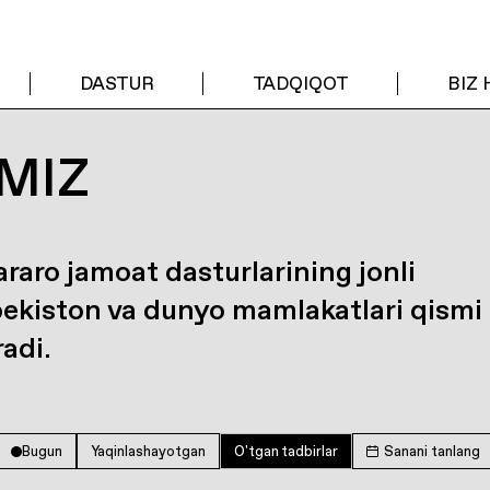
DASTUR
TADQIQOT
BIZ
MIZ
araro jamoat dasturlarining jonli
bekiston va dunyo mamlakatlari qismi
radi.
Bugun
Yaqinlashayotgan
O'tgan tadbirlar
Sanani tanlang