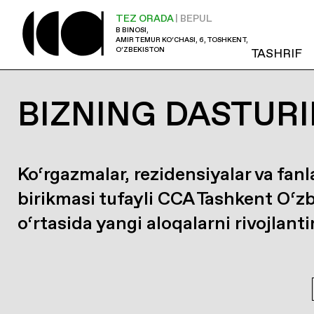
TEZ ORADA
| BEPUL
B BINOSI,
AMIR TEMUR KO‘CHASI, 6, TOSHKENT,
O‘ZBEKISTON
TASHRIF
BIZNING DASTURI
Ko‘rgazmalar, rezidensiyalar va fanl
birikmasi tufayli CCA Tashkent O‘z
o‘rtasida yangi aloqalarni rivojlanti