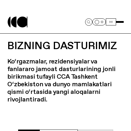
BIZNING DASTURIMIZ
Ko‘rgazmalar, rezidensiyalar va
fanlararo jamoat dasturlarining jonli
birikmasi tufayli CCA Tashkent
O‘zbekiston va dunyo mamlakatlari
qismi o‘rtasida yangi aloqalarni
rivojlantiradi.