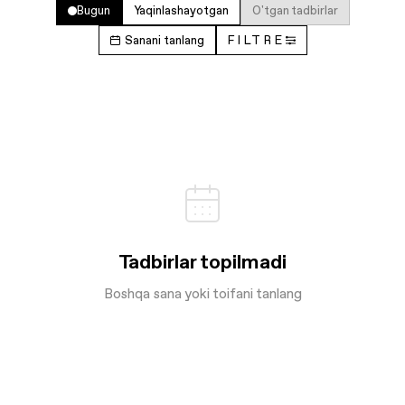
Bugun
Yaqinlashayotgan
O'tgan tadbirlar
Sanani tanlang
FILTRE
Tadbirlar topilmadi
Boshqa sana yoki toifani tanlang