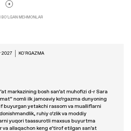
I BO'LGAN MEHMONLAR
r 2027
KO'RGAZMA
at markazining bosh san’at muhofizi d-r Sara
kmat” nomli ilk jamoaviy ko‘rgazma dunyoning
rif buyurgan yetakchi rassom va mualliflarni
 donishmandlik, ruhiy o‘zlik va moddiy
larni yuqori taassurotli maxsus buyurtma
 va allaqachon keng e’tirof etilgan san’at