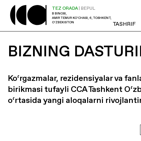
TEZ ORADA
| BEPUL
B BINOSI,
AMIR TEMUR KO‘CHASI, 6, TOSHKENT,
O‘ZBEKISTON
TASHRIF
BIZNING DASTURI
Ko‘rgazmalar, rezidensiyalar va fanl
birikmasi tufayli CCA Tashkent O‘z
o‘rtasida yangi aloqalarni rivojlanti