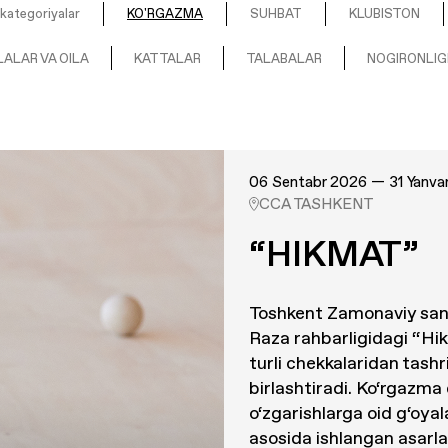
kategoriyalar
KO'RGAZMA
SUHBAT
KLUBISTON
ALAR VA OILA
KATTALAR
TALABALAR
NOGIRONLIG
06 Sentabr 2026 — 31 Yanva
CCA TASHKENT
“HIKMAT”
Toshkent Zamonaviy san’
Raza rahbarligidagi “Hi
turli chekkalaridan tash
birlashtiradi. Ko‘rgazma
o‘zgarishlarga oid g‘oya
asosida ishlangan asarlar