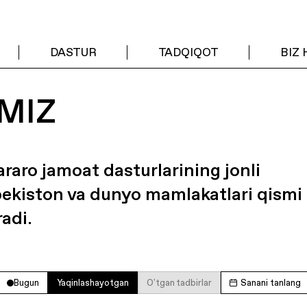
DASTUR
TADQIQOT
BIZ
MIZ
araro jamoat dasturlarining jonli
bekiston va dunyo mamlakatlari qismi
radi.
Bugun
Yaqinlashayotgan
O'tgan tadbirlar
Sanani tanlang