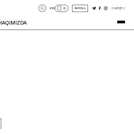
EN
O‘Z
РУ
EKO
RADIO
 HAQIMIZDA