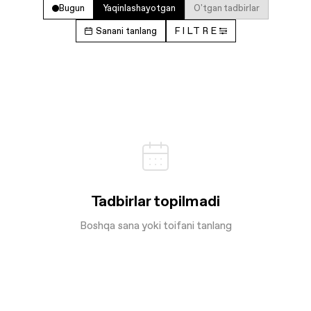
Bugun
Yaqinlashayotgan
O'tgan tadbirlar
Sanani tanlang
FILTRE
Tadbirlar topilmadi
Boshqa sana yoki toifani tanlang