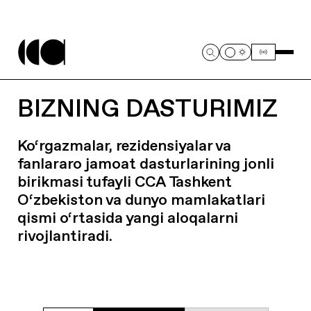
BIZNING DASTURIMIZ
Ko‘rgazmalar, rezidensiyalar va
fanlararo jamoat dasturlarining jonli
birikmasi tufayli CCA Tashkent
O‘zbekiston va dunyo mamlakatlari
qismi o‘rtasida yangi aloqalarni
rivojlantiradi.