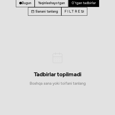
Bugun
Yaqinlashayotgan
O'tgan tadbirlar
Sanani tanlang
FILTRE
Tadbirlar topilmadi
Boshqa sana yoki toifani tanlang