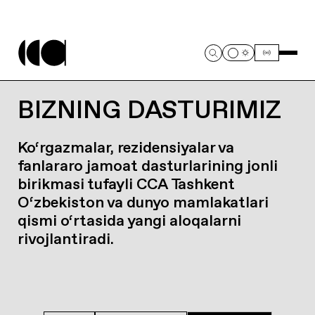
BIZNING DASTURIMIZ
Ko‘rgazmalar, rezidensiyalar va
fanlararo jamoat dasturlarining jonli
birikmasi tufayli CCA Tashkent
O‘zbekiston va dunyo mamlakatlari
qismi o‘rtasida yangi aloqalarni
rivojlantiradi.