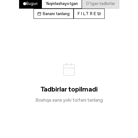
Bugun
Yaqinlashayotgan
O'tgan tadbirlar
Sanani tanlang
FILTRE
Tadbirlar topilmadi
Boshqa sana yoki toifani tanlang