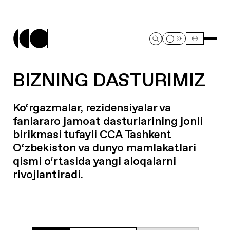
BIZNING DASTURIMIZ
Ko‘rgazmalar, rezidensiyalar va
fanlararo jamoat dasturlarining jonli
birikmasi tufayli CCA Tashkent
O‘zbekiston va dunyo mamlakatlari
qismi o‘rtasida yangi aloqalarni
rivojlantiradi.