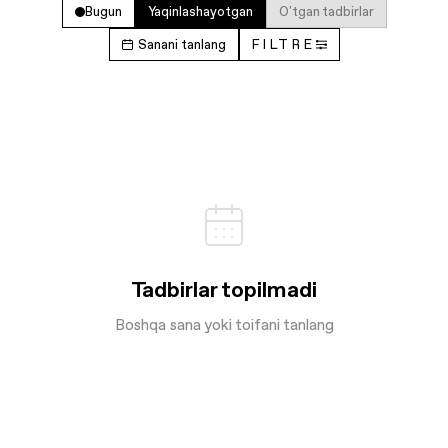
Bugun
Yaqinlashayotgan
O'tgan tadbirlar
Sanani tanlang
FILTRE
Tadbirlar topilmadi
Boshqa sana yoki toifani tanlang