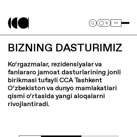
BIZNING DASTURIMIZ
Ko‘rgazmalar, rezidensiyalar va
fanlararo jamoat dasturlarining jonli
birikmasi tufayli CCA Tashkent
O‘zbekiston va dunyo mamlakatlari
qismi o‘rtasida yangi aloqalarni
rivojlantiradi.