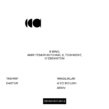
B BINO,
AMIR TEMUR KO‘CHASI, 6, TOSHKENT,
O‘ZBEKISTON
TASHRIF
YANGILIKLAR
DASTUR
AʼZO BO‘LISH
ARXIV
OBUNA BO‘LISH