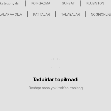
kategoriyalar
KO'RGAZMA
SUHBAT
KLUBISTON
ALAR VA OILA
KATTALAR
TALABALAR
NOGIRONLIG
Tadbirlar topilmadi
Boshqa sana yoki toifani tanlang