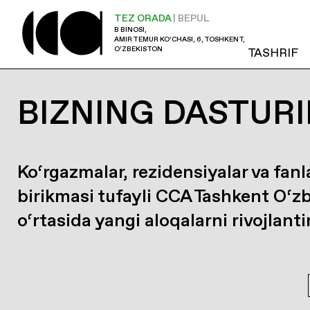
TEZ ORADA
| BEPUL
B BINOSI,
AMIR TEMUR KO‘CHASI, 6, TOSHKENT,
O‘ZBEKISTON
TASHRIF
BIZNING DASTURI
Ko‘rgazmalar, rezidensiyalar va fanl
birikmasi tufayli CCA Tashkent O‘z
o‘rtasida yangi aloqalarni rivojlanti