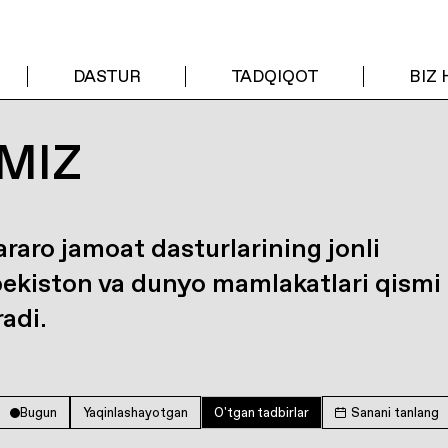
DASTUR
TADQIQOT
BIZ
MIZ
araro jamoat dasturlarining jonli
bekiston va dunyo mamlakatlari qismi
radi.
Bugun
Yaqinlashayotgan
O'tgan tadbirlar
Sanani tanlang