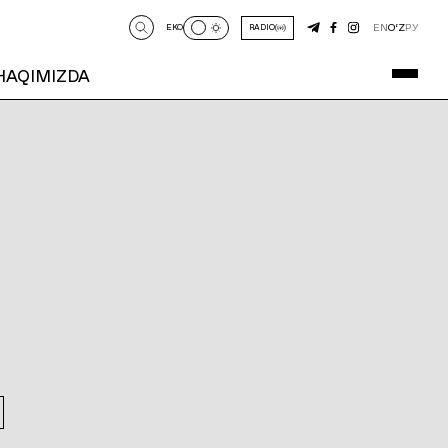
EN
O‘Z
РУ
EKO
RADIO
 HAQIMIZDA