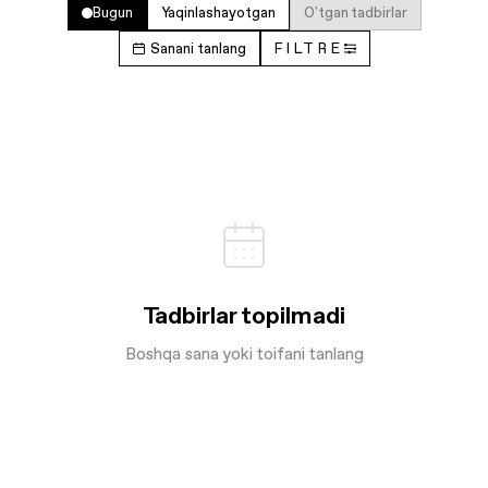
Bugun
Yaqinlashayotgan
O'tgan tadbirlar
Sanani tanlang
FILTRE
Tadbirlar topilmadi
Boshqa sana yoki toifani tanlang