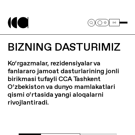
BIZNING DASTURIMIZ
Ko‘rgazmalar, rezidensiyalar va
fanlararo jamoat dasturlarining jonli
birikmasi tufayli CCA Tashkent
O‘zbekiston va dunyo mamlakatlari
qismi o‘rtasida yangi aloqalarni
rivojlantiradi.