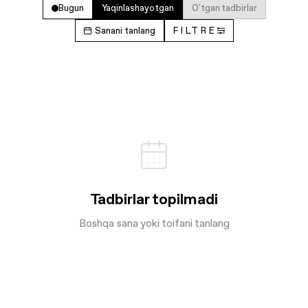
Bugun
Yaqinlashayotgan
O'tgan tadbirlar
Sanani tanlang
FILTRE
Tadbirlar topilmadi
Boshqa sana yoki toifani tanlang