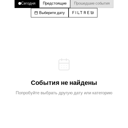
Сегодня
Предстоящие
Прошедшие события
Выберите дату
FILTRE
События не найдены
Попробуйте выбрать другую дату или категорию