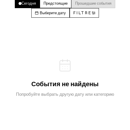
Сегодня
Предстоящие
Прошедшие события
Выберите дату
FILTRE
События не найдены
Попробуйте выбрать другую дату или категорию