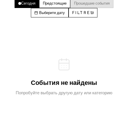
Сегодня
Предстоящие
Прошедшие события
Выберите дату
FILTRE
События не найдены
Попробуйте выбрать другую дату или категорию