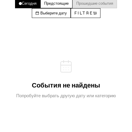
Сегодня
Предстоящие
Прошедшие события
Выберите дату
FILTRE
События не найдены
Попробуйте выбрать другую дату или категорию