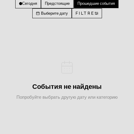
Сегодня
Предстоящие
Прошедшие события
Выберите дату
FILTRE
События не найдены
Попробуйте выбрать другую дату или категорию