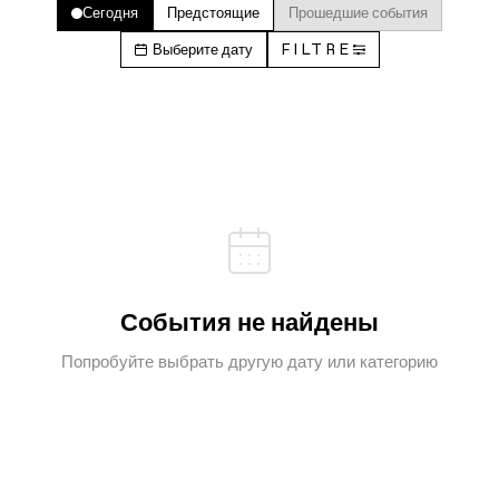
Сегодня
Предстоящие
Прошедшие события
Выберите дату
FILTRE
События не найдены
Попробуйте выбрать другую дату или категорию