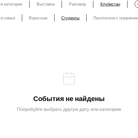
е категории
Выставка
Разговор
Клубистан
 и семья
Взрослые
Студенты
Посетители с ограниче
События не найдены
Попробуйте выбрать другую дату или категорию