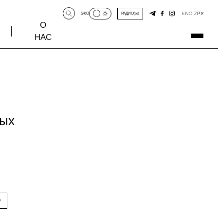
EN
O‘Z
РУ
ЭКО
РАДИО
О
НАС
ных
у