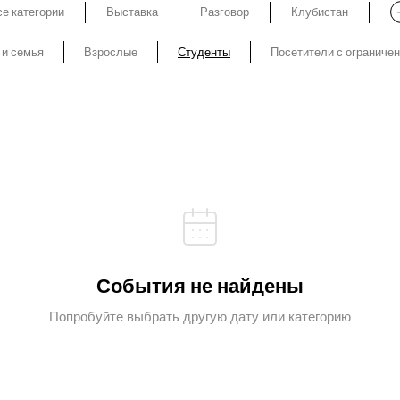
е категории
Выставка
Разговор
Клубистан
 и семья
Взрослые
Студенты
Посетители с ограниче
События не найдены
Попробуйте выбрать другую дату или категорию