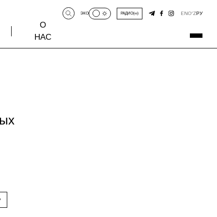
EN
O‘Z
РУ
ЭКО
РАДИО
О
НАС
ных
у