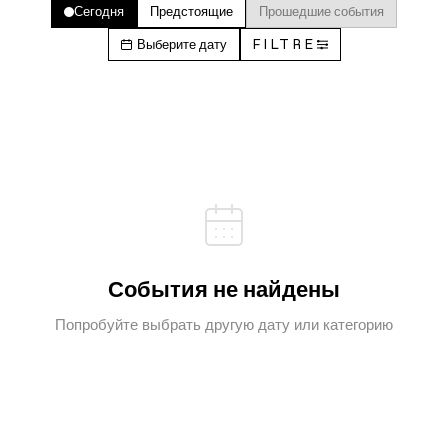
Сегодня
Предстоящие
Прошедшие события
Выберите дату
FILTRE
События не найдены
Попробуйте выбрать другую дату или категорию