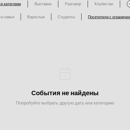
е категории
Выставка
Разговор
Клубистан
 и семья
Взрослые
Студенты
Посетители с ограниче
События не найдены
Попробуйте выбрать другую дату или категорию