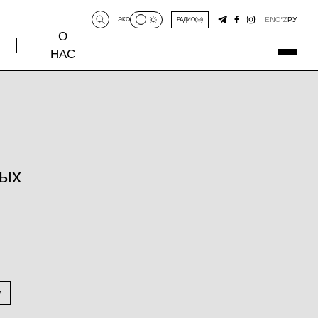
EN
O‘Z
РУ
ЭКО
РАДИО
О
НАС
ных
у