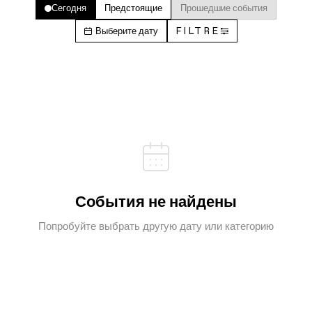
Сегодня
Предстоящие
Прошедшие события
Выберите дату
FILTRE
События не найдены
Попробуйте выбрать другую дату или категорию