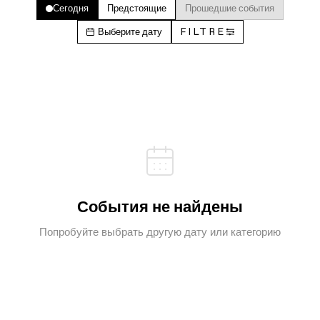
Сегодня
Предстоящие
Прошедшие события
Выберите дату
FILTRE
События не найдены
Попробуйте выбрать другую дату или категорию