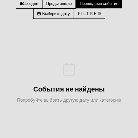
Сегодня
Предстоящие
Прошедшие события
Выберите дату
FILTRE
События не найдены
Попробуйте выбрать другую дату или категорию