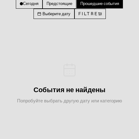
Сегодня
Предстоящие
Прошедшие события
Выберите дату
FILTRE
События не найдены
Попробуйте выбрать другую дату или категорию