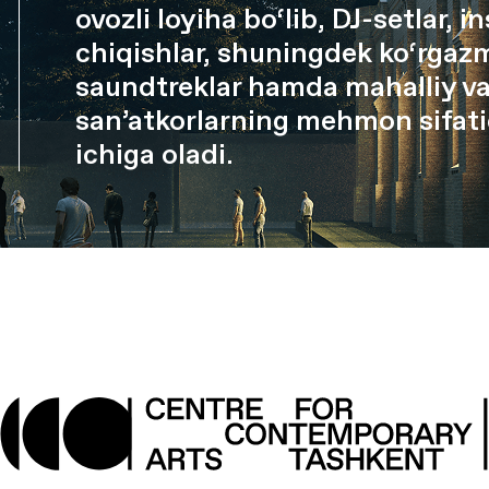
ovozli loyiha bo‘lib, DJ-setlar, 
chiqishlar, shuningdek ko‘rgazm
saundtreklar hamda mahalliy va
san’atkorlarning mehmon sifatid
ichiga oladi.