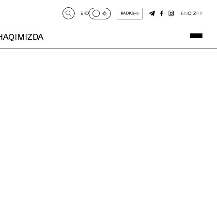
EN
O‘Z
РУ
EKO
RADIO
 HAQIMIZDA