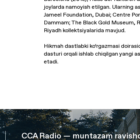
joylarda namoyish etilgan. Ularning a
Jameel Foundation, Dubai; Centre Pom
Dammam; The Black Gold Museum, Riy
Riyadh kollektsiyalarida mavjud.
Hikmah
dastlabki ko‘rgazmasi doira
dasturi orqali ishlab chiqilgan yangi a
etadi.
CCA Radio — muntazam ravishda