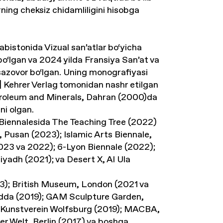
rning cheksiz chidamliligini hisobga
bistonida Vizual san’atlar bo‘yicha
bo‘lgan va 2024 yilda Fransiya San’at va
azovor bo‘lgan. Uning monografiyasi
]
Kehrer Verlag tomonidan nashr etilgan
troleum and Minerals, Dahran (2000)da
ni olgan.
 Biennalesida
The Teaching Tree
(2022)
al, Pusan (2023); Islamic Arts Biennale,
2023 va 2022); 6-Lyon Biennale (2022);
yadh (2021); va Desert X, Al Ula
3); British Museum, London (2021 va
Jidda (2019); GAM Sculpture Garden,
; Kunstverein Wolfsburg (2019); MACBA,
er Welt, Berlin (2017) va boshqa