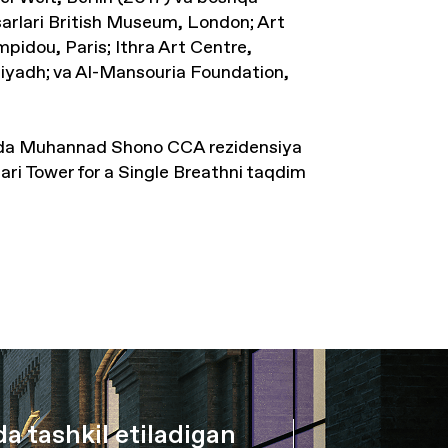
sarlari British Museum, London; Art
pidou, Paris; Ithra Art Centre,
adh; va Al-Mansouria Foundation,
sida Muhannad Shono CCA rezidensiya
sari
Tower for a Single Breath
ni taqdim
 tashkil etiladigan