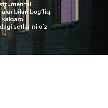
instrumental
alar bilan bog‘liq
 xalqaro
agi setlarini o‘z