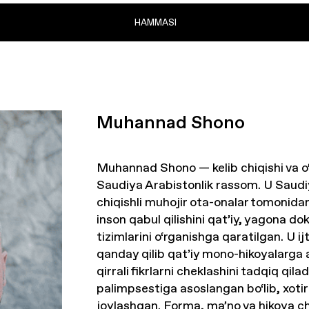
HAMMASI
Muhannad Shono
Muhannad Shono — kelib chiqishi va o‘z
Saudiya Arabistonlik rassom. U Saudiy
chiqishli muhojir ota-onalar tomonidan
inson qabul qilishini qat’iy, yagona do
tizimlarini o‘rganishga qaratilgan. U i
qanday qilib qat’iy mono-hikoyalarga a
qirrali fikrlarni cheklashini tadqiq qil
palimpsestiga asoslangan bo‘lib, xotir
joylashgan. Forma, ma’no va hikoya ch