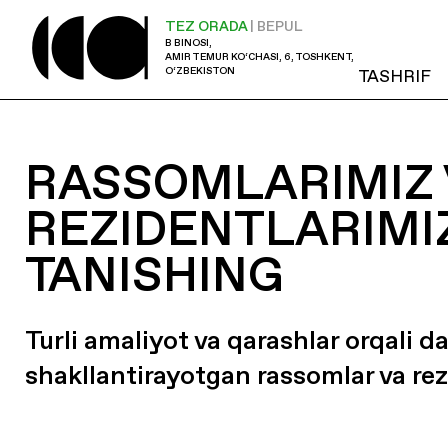
TEZ ORADA
| BEPUL
B BINOSI,
AMIR TEMUR KO‘CHASI, 6, TOSHKENT,
O‘ZBEKISTON
TASHRIF
RASSOMLARIMIZ 
REZIDENTLARIMI
TANISHING
Turli amaliyot va qarashlar orqali d
shakllantirayotgan rassomlar va rez