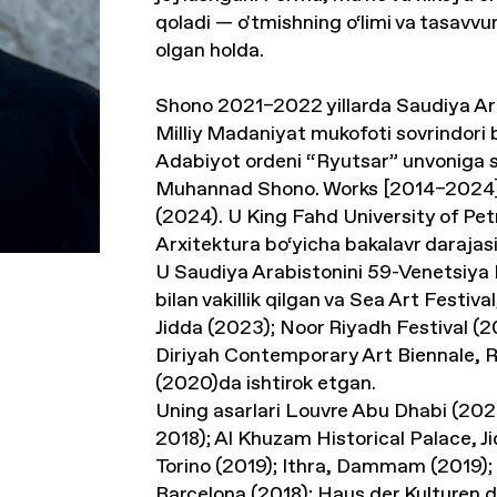
qoladi — o'tmishning o‘limi va tasavvu
olgan holda.
Shono 2021–2022 yillarda Saudiya Ara
Milliy Madaniyat mukofoti sovrindori 
Adabiyot ordeni “Ryutsar” unvoniga s
Muhannad Shono. Works [2014–2024
(2024). U King Fahd University of Pe
Arxitektura bo‘yicha bakalavr darajasi
U Saudiya Arabistonini 59-Venetsiya
bilan vakillik qilgan va Sea Art Festiv
Jidda (2023); Noor Riyadh Festival (
Diriyah Contemporary Art Biennale, Ri
(2020)da ishtirok etgan.
Uning asarlari Louvre Abu Dhabi (202
2018); Al Khuzam Historical Palace, 
Torino (2019); Ithra, Dammam (2019)
Barcelona (2018); Haus der Kulturen d