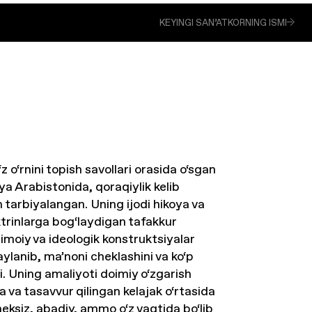
KEYINGI SAN’ATKORNING ISMI
 o‘rnini topish savollari orasida o‘sgan
a Arabistonida, qoraqiylik kelib
 tarbiyalangan. Uning ijodi hikoya va
ktrinlarga bog‘laydigan tafakkur
jtimoiy va ideologik konstruktsiyalar
ylanib, ma’noni cheklashini va ko‘p
adi. Uning amaliyoti doimiy o‘zgarish
a va tasavvur qilingan kelajak o‘rtasida
eksiz, abadiy, ammo o‘z vaqtida bo‘lib