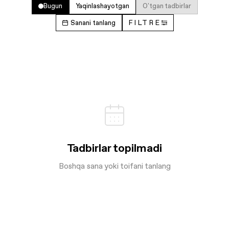
Bugun
Yaqinlashayotgan
O'tgan tadbirlar
Sanani tanlang
FILTRE
Tadbirlar topilmadi
Boshqa sana yoki toifani tanlang