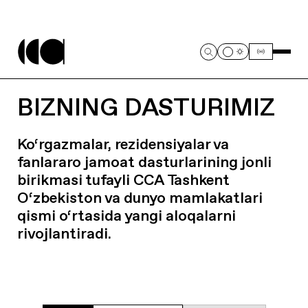
BIZNING DASTURIMIZ
Ko‘rgazmalar, rezidensiyalar va
fanlararo jamoat dasturlarining jonli
birikmasi tufayli CCA Tashkent
O‘zbekiston va dunyo mamlakatlari
qismi o‘rtasida yangi aloqalarni
rivojlantiradi.