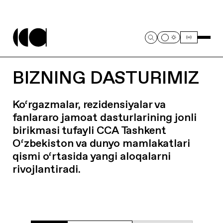
BIZNING DASTURIMIZ
Ko‘rgazmalar, rezidensiyalar va
fanlararo jamoat dasturlarining jonli
birikmasi tufayli CCA Tashkent
O‘zbekiston va dunyo mamlakatlari
qismi o‘rtasida yangi aloqalarni
rivojlantiradi.