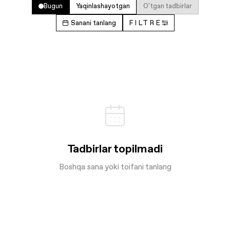
Bugun
Yaqinlashayotgan
O'tgan tadbirlar
Sanani tanlang
FILTRE
Tadbirlar topilmadi
Boshqa sana yoki toifani tanlang