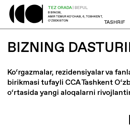
TEZ ORADA
| BEPUL
B BINOSI,
AMIR TEMUR KO‘CHASI, 6, TOSHKENT,
O‘ZBEKISTON
TASHRIF
BIZNING DASTURI
Ko‘rgazmalar, rezidensiyalar va fanl
birikmasi tufayli CCA Tashkent O‘z
o‘rtasida yangi aloqalarni rivojlanti