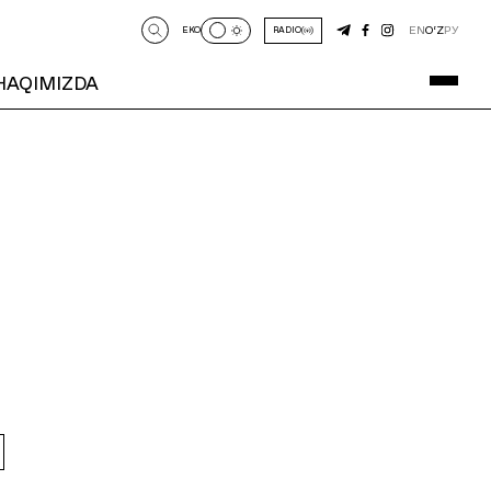
EN
O‘Z
РУ
EKO
RADIO
 HAQIMIZDA