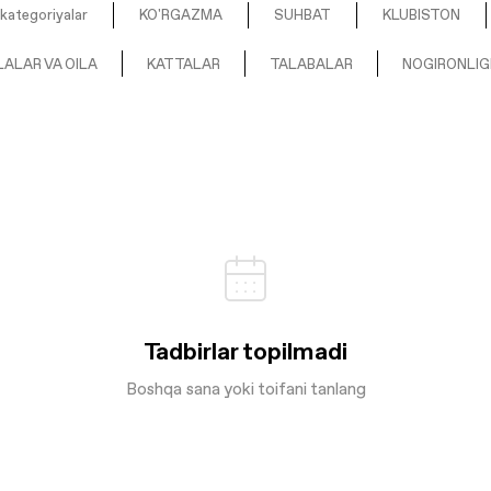
kategoriyalar
KO'RGAZMA
SUHBAT
KLUBISTON
ALAR VA OILA
KATTALAR
TALABALAR
NOGIRONLIG
Tadbirlar topilmadi
Boshqa sana yoki toifani tanlang