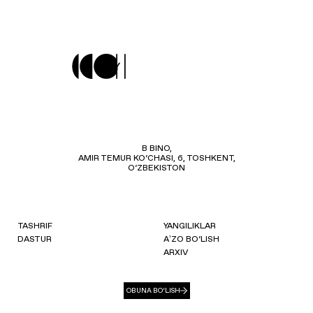
B BINO,
AMIR TEMUR KO‘CHASI, 6, TOSHKENT,
O‘ZBEKISTON
TASHRIF
YANGILIKLAR
DASTUR
AʼZO BO‘LISH
ARXIV
OBUNA BO‘LISH