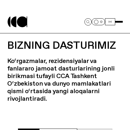
BIZNING DASTURIMIZ
Ko‘rgazmalar, rezidensiyalar va
fanlararo jamoat dasturlarining jonli
birikmasi tufayli CCA Tashkent
O‘zbekiston va dunyo mamlakatlari
qismi o‘rtasida yangi aloqalarni
rivojlantiradi.