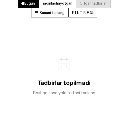
Bugun
Yaqinlashayotgan
O'tgan tadbirlar
Sanani tanlang
FILTRE
Tadbirlar topilmadi
Boshqa sana yoki toifani tanlang