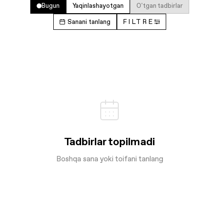
Bugun
Yaqinlashayotgan
O'tgan tadbirlar
Sanani tanlang
FILTRE
Tadbirlar topilmadi
Boshqa sana yoki toifani tanlang