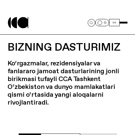
BIZNING DASTURIMIZ
Ko‘rgazmalar, rezidensiyalar va
fanlararo jamoat dasturlarining jonli
birikmasi tufayli CCA Tashkent
O‘zbekiston va dunyo mamlakatlari
qismi o‘rtasida yangi aloqalarni
rivojlantiradi.